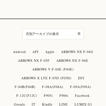
Android
API
Apple
ARROWS NX F-04G
ARROWS NX F-05F
ARROWS NX F-06E
ARROWS V F-04E (F04E)
ARROWS X LTE F-05D (F05D)
DIY
F-04B(F04B)
F-08A(F08A)
F-09A(F09A)
F-12C(F12C)
F905i
F906i
Facebook
Google
IT
Kindle
LINE
LUMIX G1