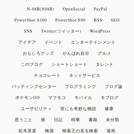
N-08B(N08B)
OpenSocial
PayPal
PowerShot S100
PowerShot S90
RSS
SEO
SNS
Twitter(ツイッター)
WordPress
アイデア
イベント
エンターテインメント
おもしろグッズ
がんばれ自分
グルメ
このブログ
ショートショート
タレント
チョコレート
ネットサービス
バッティングセンター
プログラミング
ブログ論
ポケモンGO
マフモコ
モバイル
モブログ
ユーザビリティ
世にも奇妙な物語
健康
思うこと
旅
日記
時事
書籍
未分類
松木里菜
梅酒
検索王の見る検索
漫画