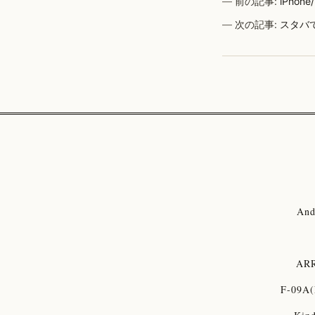
前の記事:
iPho
次の記事:
スタバ
And
ARR
F-09A(