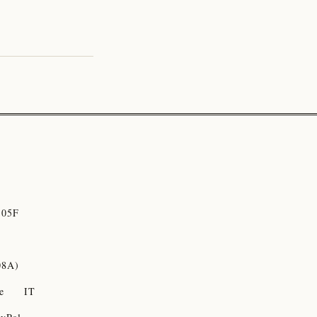
05F
08A)
e
IT