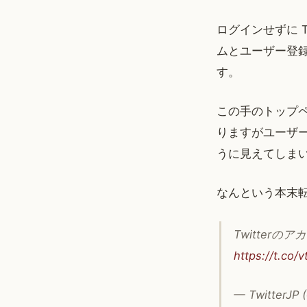
ログインせずに 
ムとユーザー登
す。
この手のトップ
りますがユーザ
うに見えてしま
なんという本末
Twitte
https://t.co/
— TwitterJP 