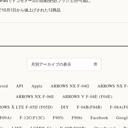
ne/iPadでドコモメールの自動受信(プッシュ)が可能に
で10月1日から値上げされた12商品
roid
API
Apple
ARROWS NX F-04G
ARROWS NX F-
ARROWS NX F-06E
ARROWS V F-04E (F04E)
OWS X LTE F-05D (F05D)
DIY
F-04B(F04B)
F-08A(F
F09A)
F-12C(F12C)
F905i
F906i
Facebook
Googl