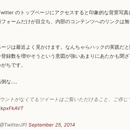
Twitter のトップページにアクセスすると印象的な背景写
録フォームだけが目立ち、内部のコンテンツへのリンクは無
ページは最近よく見かけます。なんちゃらハックの実践だと
ー登録数を増やそうという意図が強いあまりにあたかも閉ざ
いがちです。
転倒な…。
rのアカウントがなくてもツイートはご覧いただけること、ご存
vtkpxFkAVT
(@TwitterJP)
September 25, 2014