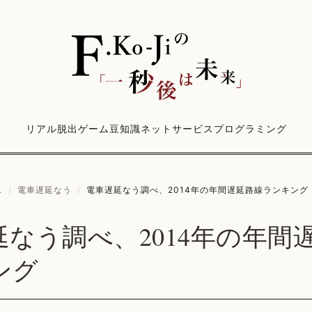
リアル脱出ゲーム
豆知識
ネットサービス
プログラミング
ス
/
電車遅延なう
/
電車遅延なう調べ、2014年の年間遅延路線ランキング
延なう調べ、2014年の年間
ング