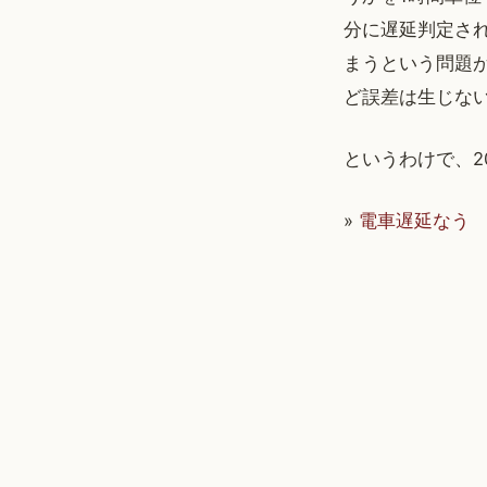
分に遅延判定され
まうという問題
ど誤差は生じな
というわけで、2
»
電車遅延なう