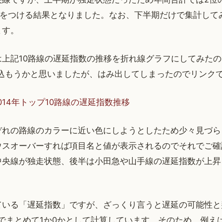
差をつける結果となりました。なお、下半期だけで集計して
ます。
は上記10路線の遅延指数の推移を折れ線グラフにしてみた
込もうかと思いましたが、はみ出してしまったのでリンクで
014年トップ10路線の遅延指数推移
ぞれの路線のカラーに近い色にしようとしたため少々見づら
ウスオーバーすれば項目名と値が表示されるのでそれでご確
中央線が独走状態、後半は小田急や山手線の遅延指数が上昇
ている「遅延指数」ですが、ざっくり言うと遅延の可能性と
でまとめて1か0かとして計算しています。そのため、例えば9