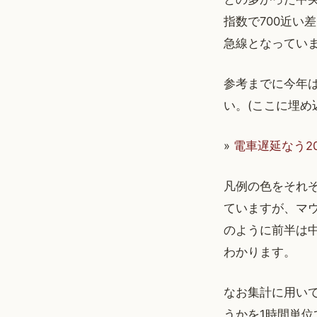
指数で700近い
急線となってい
参考までに今年
い。(ここに埋め
»
電車遅延なう2
凡例の色をそれ
ていますが、マ
のように前半は
わかります。
なお集計に用い
うかを1時間単位