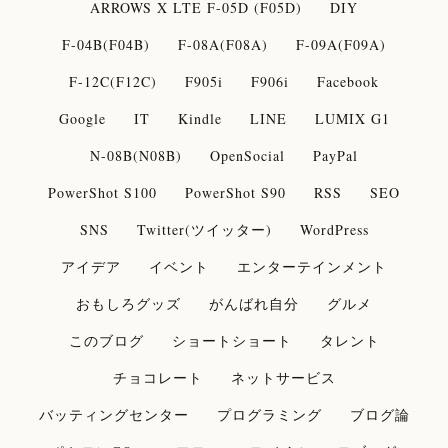
ARROWS X LTE F-05D (F05D)
DIY
F-04B(F04B)
F-08A(F08A)
F-09A(F09A)
F-12C(F12C)
F905i
F906i
Facebook
Google
IT
Kindle
LINE
LUMIX G1
N-08B(N08B)
OpenSocial
PayPal
PowerShot S100
PowerShot S90
RSS
SEO
SNS
Twitter(ツイッター)
WordPress
アイデア
イベント
エンターテインメント
おもしろグッズ
がんばれ自分
グルメ
このブログ
ショートショート
タレント
チョコレート
ネットサービス
バッティングセンター
プログラミング
ブログ論