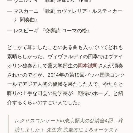
マスカーニ 『歌劇 カヴァレリア・ルスティカー
ナ 間奏曲』
レスピーギ 『交響詩 ローマの松』
どこかで耳にしたことのある曲も入っていてどれも
素晴らしかった。ヴィヴァルディの四季ではヴァイ
オリン独奏として藝大学部生の
岡本誠司
さんが演奏
されたのですが、2014年の第19回バッハ国際コンク
ールでアジア人初の優勝を果たした人で、やたらと
喋りの上手な司会の副学長が「期待のホープ」と紹
介するくらいのすごい人でした。
レクサスコンサートin東京藝大の公演全4回、終
演しました！ 先生方,先輩方によるオーケスト