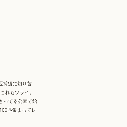
匹捕獲に切り替
でこれもツライ。
刺さってる公園で飴
00匹集まってレ