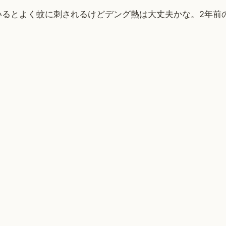
いるとよく蚊に刺されるけどデング熱は大丈夫かな。2年前
。