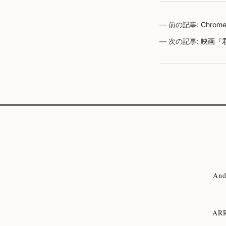
前の記事:
Chr
次の記事:
映画『
And
ARR