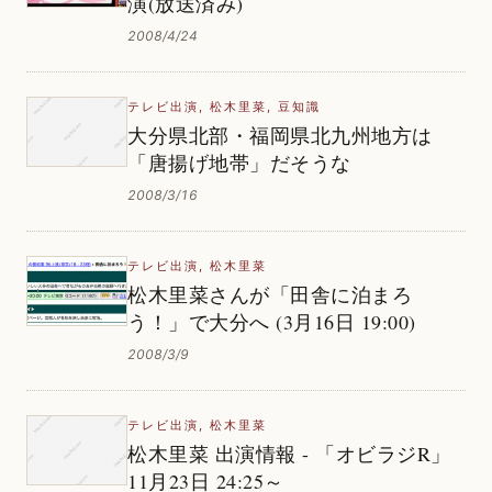
演(放送済み)
2008/4/24
テレビ出演
,
松木里菜
,
豆知識
大分県北部・福岡県北九州地方は
「唐揚げ地帯」だそうな
2008/3/16
テレビ出演
,
松木里菜
松木里菜さんが「田舎に泊まろ
う！」で大分へ (3月16日 19:00)
2008/3/9
テレビ出演
,
松木里菜
松木里菜 出演情報 - 「オビラジR」
11月23日 24:25～