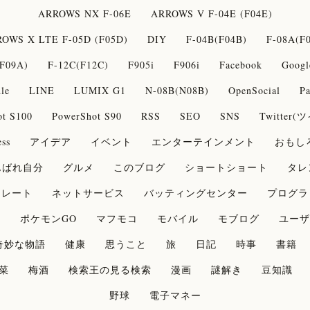
ARROWS NX F-06E
ARROWS V F-04E (F04E)
OWS X LTE F-05D (F05D)
DIY
F-04B(F04B)
F-08A(F
F09A)
F-12C(F12C)
F905i
F906i
Facebook
Googl
le
LINE
LUMIX G1
N-08B(N08B)
OpenSocial
Pa
ot S100
PowerShot S90
RSS
SEO
SNS
Twitter
ss
アイデア
イベント
エンターテインメント
おもし
んばれ自分
グルメ
このブログ
ショートショート
タレ
コレート
ネットサービス
バッティングセンター
プログラ
論
ポケモンGO
マフモコ
モバイル
モブログ
ユーザ
奇妙な物語
健康
思うこと
旅
日記
時事
書籍
菜
梅酒
検索王の見る検索
漫画
謎解き
豆知識
野球
電子マネー