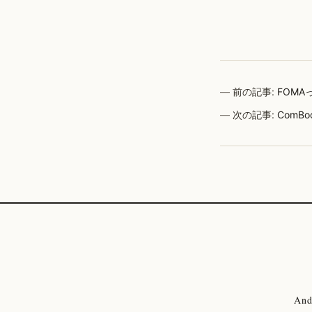
前の記事:
FOM
次の記事:
Com
And