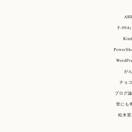
ARR
F-09A(
Kind
PowerSh
WordPre
が
チョ
ブログ
世にも
松木里