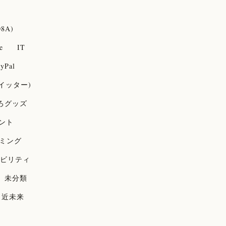
08A)
e
IT
yPal
(ツイッター)
ろグッズ
ント
ミング
ビリティ
未分類
近未来