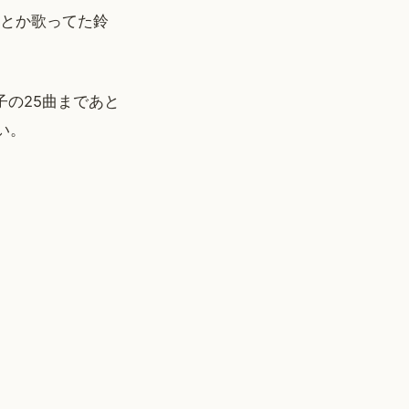
omとか歌ってた鈴
聖子の25曲まであと
い。