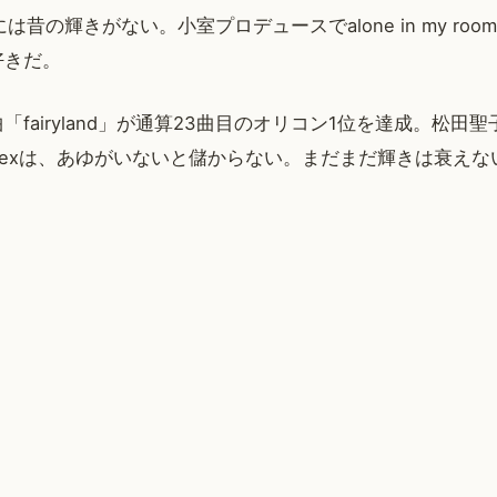
には昔の輝きがない。小室プロデュースでalone in my ro
好きだ。
「fairyland」が通算23曲目のオリコン1位を達成。松田
vexは、あゆがいないと儲からない。まだまだ輝きは衰えな