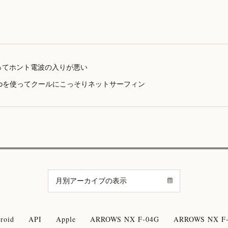
Aってホント電波の入りが悪い
Booを使ってクールにこっそりネットサーフィン
roid
API
Apple
ARROWS NX F-04G
ARROWS NX F-