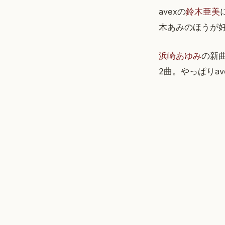
avexの
鈴木亜美
木あみのほうが
浜崎あゆみ
の新曲
2曲。やっぱりa