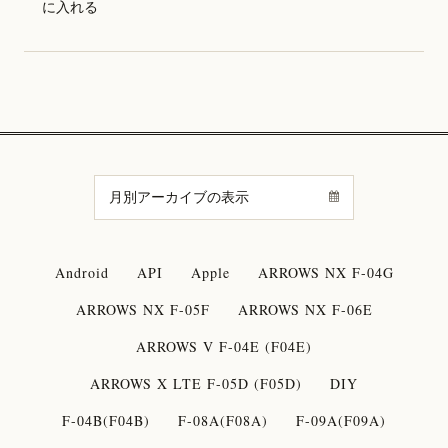
に入れる
Android
API
Apple
ARROWS NX F-04G
ARROWS NX F-05F
ARROWS NX F-06E
ARROWS V F-04E (F04E)
ARROWS X LTE F-05D (F05D)
DIY
F-04B(F04B)
F-08A(F08A)
F-09A(F09A)