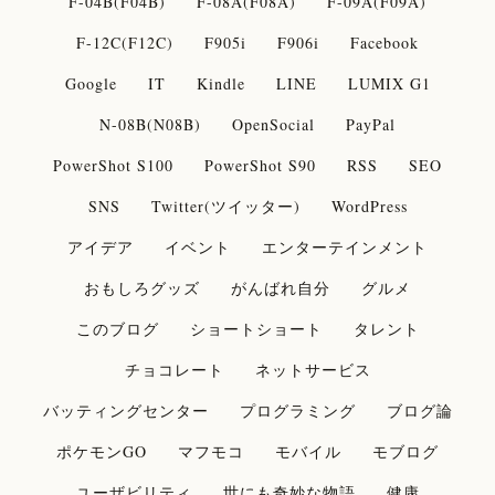
F-04B(F04B)
F-08A(F08A)
F-09A(F09A)
F-12C(F12C)
F905i
F906i
Facebook
Google
IT
Kindle
LINE
LUMIX G1
N-08B(N08B)
OpenSocial
PayPal
PowerShot S100
PowerShot S90
RSS
SEO
SNS
Twitter(ツイッター)
WordPress
アイデア
イベント
エンターテインメント
おもしろグッズ
がんばれ自分
グルメ
このブログ
ショートショート
タレント
チョコレート
ネットサービス
バッティングセンター
プログラミング
ブログ論
ポケモンGO
マフモコ
モバイル
モブログ
ユーザビリティ
世にも奇妙な物語
健康