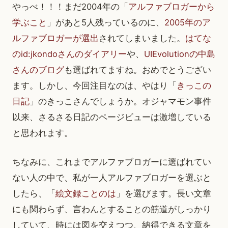
やっべ！！！まだ2004年の「
アルファブロガーから
学ぶこと
」があと5人残っているのに、
2005年のア
ルファブロガーが選出
されてしまいました。
はてな
のid:jkondoさんのダイアリー
や、
UIEvolutionの中島
さんのブログ
も選ばれてますね。おめでとうござい
ます。しかし、今回注目なのは、やはり「
きっこの
日記
」のきっこさんでしょうか。オジャマモン事件
以来、さるさる日記のページビューは激増している
と思われます。
ちなみに、これまでアルファブロガーに選ばれてい
ない人の中で、私が一人アルファブロガーを選ぶと
したら、「
絵文録ことのは
」を選びます。長い文章
にも関わらず、言わんとすることの筋道がしっかり
していて、時には図を交えつつ、納得できる文章を