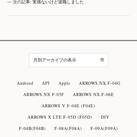
次の記事:
実感ないけど退職しました
Android
API
Apple
ARROWS NX F-04G
ARROWS NX F-05F
ARROWS NX F-06E
ARROWS V F-04E (F04E)
ARROWS X LTE F-05D (F05D)
DIY
F-04B(F04B)
F-08A(F08A)
F-09A(F09A)