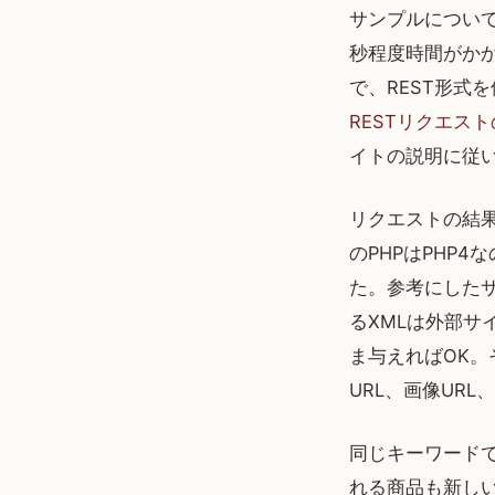
サンプルについて
秒程度時間がか
で、REST形式
RESTリクエス
イトの説明に従
リクエストの結
のPHPはPHP4
た。参考にした
るXMLは外部サイ
ま与えればOK
URL、画像UR
同じキーワードで
れる商品も新しい