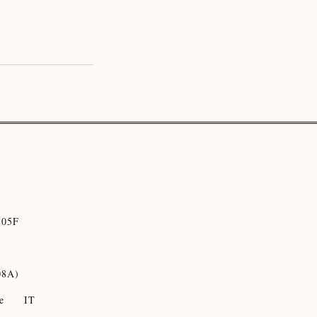
05F
08A)
e
IT