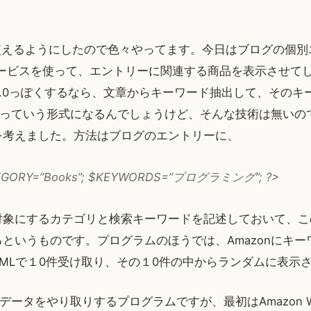
を使えるようにしたので色々やってます。今日はブログの個別
eb サービスを使って、エントリーに関連する商品を表示させ
2.0っぽくするなら、文章からキーワード抽出して、そのキ
げるっていう形式になるんでしょうけど、そんな技術は無い
を考えました。方法はブログのエントリーに、
EGORY=”Books”; $KEYWORDS=”プログラミング”; ?>
対象にするカテゴリと検索キーワードを記述しておいて、この
というものです。プログラムのほうでは、Amazonにキ
MLで１0件受け取り、その１0件の中からランダムに表示
とデータをやり取りするプログラムですが、最初はAmazon 