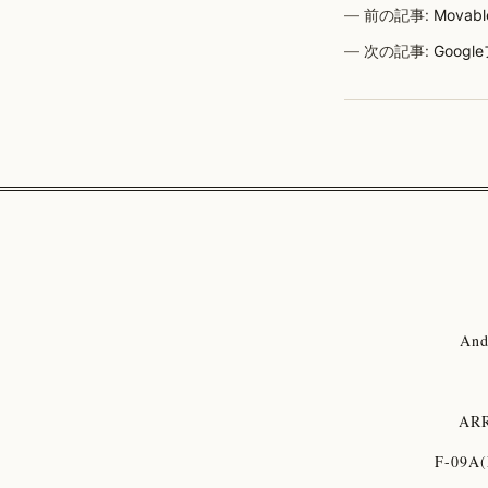
前の記事:
Mova
次の記事:
Goo
And
ARR
F-09A(