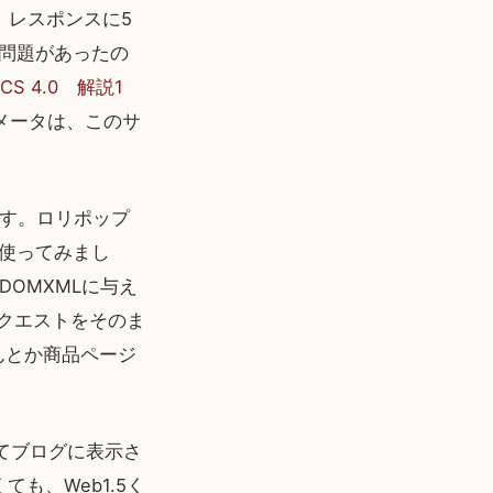
、レスポンスに5
問題があったの
ECS 4.0 解説1
ラメータは、このサ
です。ロリポップ
Lを使ってみまし
DOMXMLに与え
Pリクエストをそのま
んとか商品ページ
じてブログに表示さ
も、Web1.5く