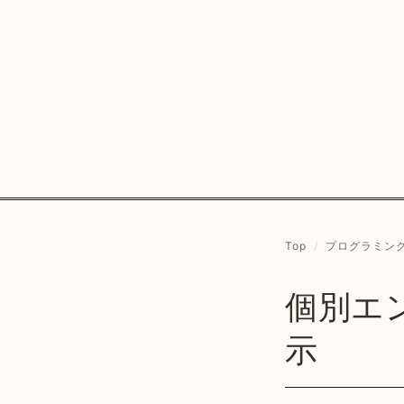
Top
/
プログラミン
個別エン
示