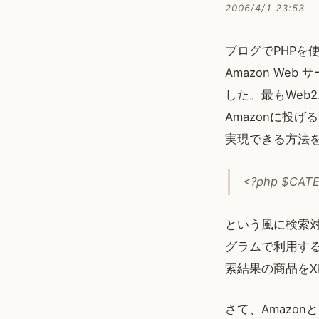
2006/4/1 23:53
ブログでPHP
Amazon W
した。最もWeb
Amazonに投
実現できる方法
<?php $CAT
という風に検索
グラムで利用する
索結果の商品をX
さて、Amazon