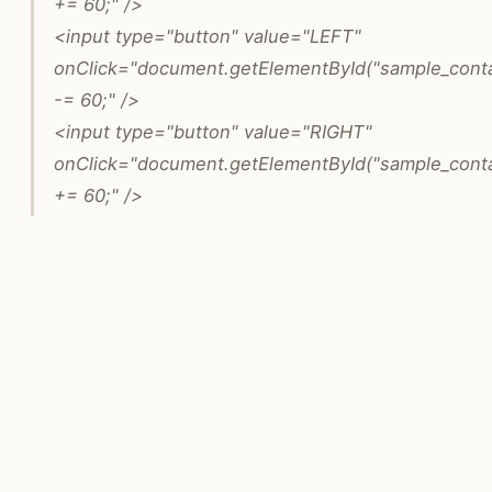
+= 60;" />
<input type="button" value="LEFT"
onClick="document.getElementById("sample_contai
-= 60;" />
<input type="button" value="RIGHT"
onClick="document.getElementById("sample_contai
+= 60;" />