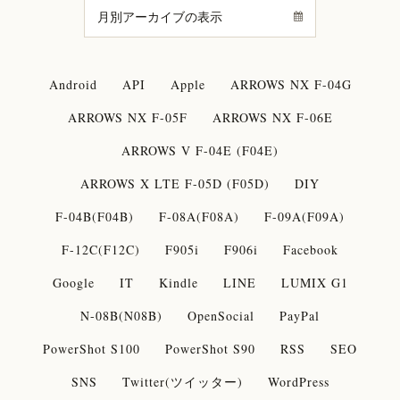
Android
API
Apple
ARROWS NX F-04G
ARROWS NX F-05F
ARROWS NX F-06E
ARROWS V F-04E (F04E)
ARROWS X LTE F-05D (F05D)
DIY
F-04B(F04B)
F-08A(F08A)
F-09A(F09A)
F-12C(F12C)
F905i
F906i
Facebook
Google
IT
Kindle
LINE
LUMIX G1
N-08B(N08B)
OpenSocial
PayPal
PowerShot S100
PowerShot S90
RSS
SEO
SNS
Twitter(ツイッター)
WordPress