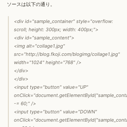
ソースは以下の通り。
<div id="sample_container" style="overflow:
scroll; height: 300px; width: 400px;">
<div id="sample_content">
<img alt="collage1.jpg"
src="http://blog.fkoji.com/blogimg/collage1.jpg"
width="1024" height="768" />
</div>
</div>
<input type="button" value="UP"
onClick="document.getElementById("sample_contai
-= 60;" />
<input type="button" value="DOWN"
onClick="document.getElementById("sample_contai