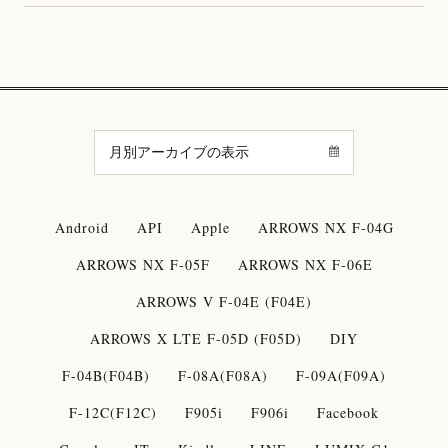
Android
API
Apple
ARROWS NX F-04G
ARROWS NX F-05F
ARROWS NX F-06E
ARROWS V F-04E (F04E)
ARROWS X LTE F-05D (F05D)
DIY
F-04B(F04B)
F-08A(F08A)
F-09A(F09A)
F-12C(F12C)
F905i
F906i
Facebook