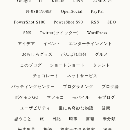
Google
IT
Kindle
LINE
LUMIX G1
N-08B(N08B)
OpenSocial
PayPal
PowerShot S100
PowerShot S90
RSS
SEO
SNS
Twitter(ツイッター)
WordPress
アイデア
イベント
エンターテインメント
おもしろグッズ
がんばれ自分
グルメ
このブログ
ショートショート
タレント
チョコレート
ネットサービス
バッティングセンター
プログラミング
ブログ論
ポケモンGO
マフモコ
モバイル
モブログ
ユーザビリティ
世にも奇妙な物語
健康
思うこと
旅
日記
時事
書籍
未分類
松木里菜
梅酒
検索王の見る検索
漫画