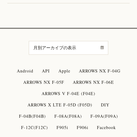
Android
API
Apple
ARROWS NX F-04G
ARROWS NX F-05F
ARROWS NX F-06E
ARROWS V F-04E (F04E)
ARROWS X LTE F-05D (F05D)
DIY
F-04B(F04B)
F-08A(F08A)
F-09A(F09A)
F-12C(F12C)
F905i
F906i
Facebook