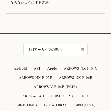
ならないようにする方法
Android
API
Apple
ARROWS NX F-04G
ARROWS NX F-05F
ARROWS NX F-06E
ARROWS V F-04E (F04E)
ARROWS X LTE F-05D (F05D)
DIY
F-04B(F04B)
F-08A(F08A)
F-09A(F09A)