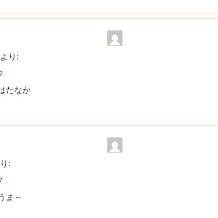
より:
2
はたなか
り:
7
うま～