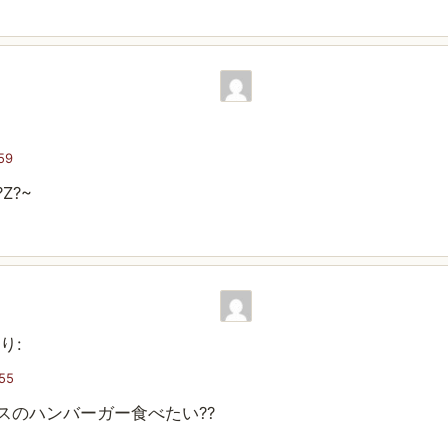
59
Z?~
り:
:55
スのハンバーガー食べたい??