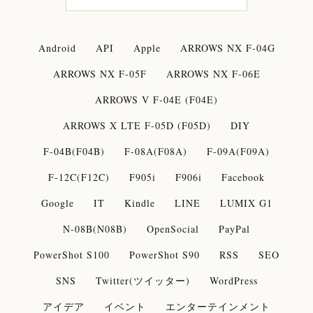
Android
API
Apple
ARROWS NX F-04G
ARROWS NX F-05F
ARROWS NX F-06E
ARROWS V F-04E (F04E)
ARROWS X LTE F-05D (F05D)
DIY
F-04B(F04B)
F-08A(F08A)
F-09A(F09A)
F-12C(F12C)
F905i
F906i
Facebook
Google
IT
Kindle
LINE
LUMIX G1
N-08B(N08B)
OpenSocial
PayPal
PowerShot S100
PowerShot S90
RSS
SEO
SNS
Twitter(ツイッター)
WordPress
アイデア
イベント
エンターテインメント