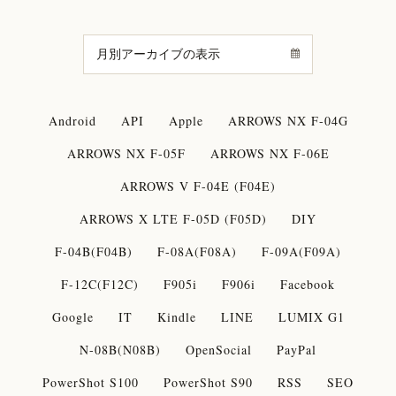
Android
API
Apple
ARROWS NX F-04G
ARROWS NX F-05F
ARROWS NX F-06E
ARROWS V F-04E (F04E)
ARROWS X LTE F-05D (F05D)
DIY
F-04B(F04B)
F-08A(F08A)
F-09A(F09A)
F-12C(F12C)
F905i
F906i
Facebook
Google
IT
Kindle
LINE
LUMIX G1
N-08B(N08B)
OpenSocial
PayPal
PowerShot S100
PowerShot S90
RSS
SEO