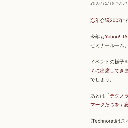
2007/12/16 16:51
忘年会議2007
に
今年も
Yahoo! J
セミナールーム
イベントの様子
７に出席してき
でしょう。
あとは
「
テクノラ
マークたつを / 
(Technorati