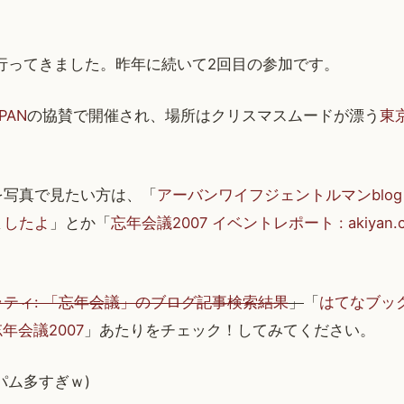
行ってきました。昨年に続いて2回目の参加です。
APAN
の協賛で開催され、場所はクリスマスムードが漂う
東
。
を写真で見たい方は、「
アーバンワイフジェントルマンblo
ましたよ
」とか「
忘年会議2007 イベントレポート : akiyan.
ティ: 「忘年会議」のブログ記事検索結果
」
「
はてなブック
忘年会議2007
」あたりをチェック！してみてください。
はスパム多すぎｗ)