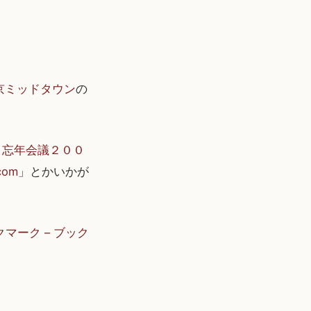
京ミッドタウン
の
g 忘年会議２００
com
」とかいかが
マーク – ブック