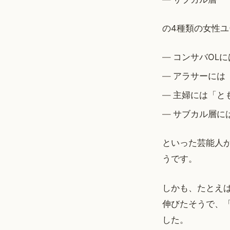
の4種類の女性
コンサバOL
アラサーには
主婦には「と
サブカル層に
といった芸能人
うです。
しかも、たとえ
伸びたそうで、
した。