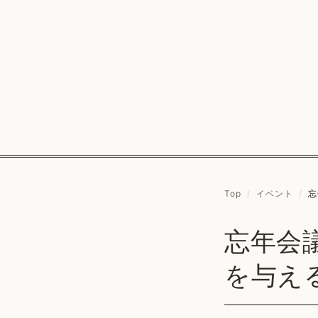
Top
/
イベント
/
忘
忘年会議
を与え