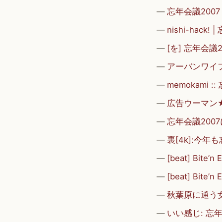
忘年会議2007 –
nishi-hac
[を] 忘年会
アーバンワイフ
memokami
広告ウーマン★
忘年会議200
裏[4k]:今年も
[beat] Bite’
[beat] Bite’n
秋葉原に通う女
いい感じ: 忘