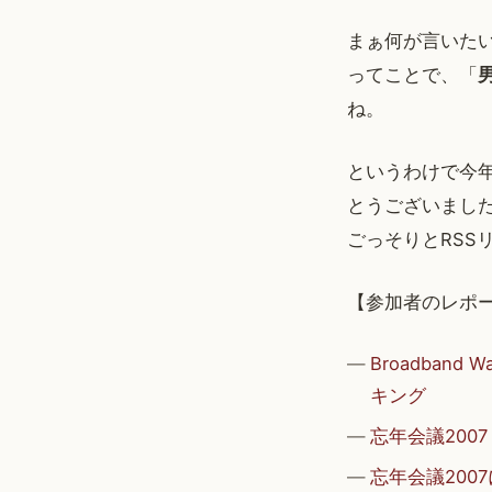
まぁ何が言いた
ってことで、「
ね。
というわけで今
とうございまし
ごっそりとRSS
【参加者のレポー
Broadban
キング
忘年会議2007 
忘年会議200