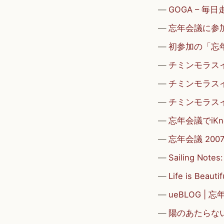
GOGA – 毎
忘年会議に参加 (
初参加の「忘
チミンモラスイ？
チミンモラスイ？
チミンモラスイ？
忘年会議でiK
忘年会議 2007
Sailing N
Life is B
ueBLOG |
陽のあたらない