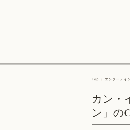
Top
/
エンターテイ
カン・
ン」の