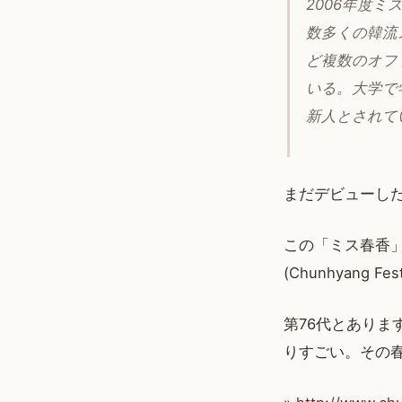
2006年度
数多くの韓流
ど複数のオフ
いる。大学で
新人とされて
まだデビューし
この「ミス春香
(Chunhyang
第76代とありま
りすごい。その