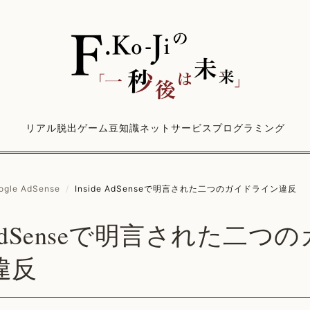
リアル脱出ゲーム
豆知識
ネットサービス
プログラミング
ogle AdSense
/
Inside AdSenseで明言された二つのガイドライン違反
e AdSenseで明言された二つ
違反