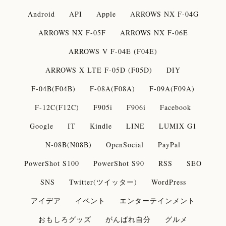
Android
API
Apple
ARROWS NX F-04G
ARROWS NX F-05F
ARROWS NX F-06E
ARROWS V F-04E (F04E)
ARROWS X LTE F-05D (F05D)
DIY
F-04B(F04B)
F-08A(F08A)
F-09A(F09A)
F-12C(F12C)
F905i
F906i
Facebook
Google
IT
Kindle
LINE
LUMIX G1
N-08B(N08B)
OpenSocial
PayPal
PowerShot S100
PowerShot S90
RSS
SEO
SNS
Twitter(ツイッター)
WordPress
アイデア
イベント
エンターテインメント
おもしろグッズ
がんばれ自分
グルメ