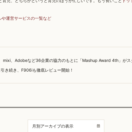
と育児、どちらかというと育児のほうが忙しいです。もう長いこと
ドッ
ルや運営サービスの一覧など
le、mixi、Adobeなど36企業の協力のもとに「Mashup Award 4th」が
iに引き続き、F906iも徹底レビュー開始！