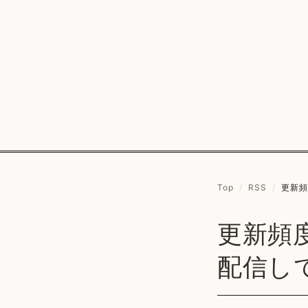
Top
/
RSS
/
更新頻
更新頻
配信し