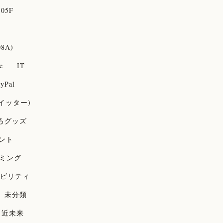
05F
08A)
e
IT
yPal
(ツイッター)
ろグッズ
ント
ミング
ビリティ
未分類
近未来