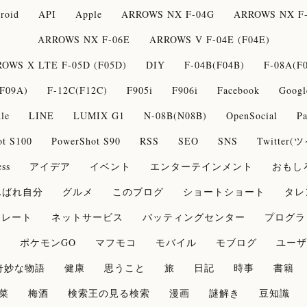
roid
API
Apple
ARROWS NX F-04G
ARROWS NX F-
ARROWS NX F-06E
ARROWS V F-04E (F04E)
OWS X LTE F-05D (F05D)
DIY
F-04B(F04B)
F-08A(F
F09A)
F-12C(F12C)
F905i
F906i
Facebook
Googl
le
LINE
LUMIX G1
N-08B(N08B)
OpenSocial
Pa
ot S100
PowerShot S90
RSS
SEO
SNS
Twitter
ss
アイデア
イベント
エンターテインメント
おもし
んばれ自分
グルメ
このブログ
ショートショート
タレ
コレート
ネットサービス
バッティングセンター
プログラ
論
ポケモンGO
マフモコ
モバイル
モブログ
ユーザ
奇妙な物語
健康
思うこと
旅
日記
時事
書籍
菜
梅酒
検索王の見る検索
漫画
謎解き
豆知識