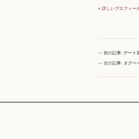
»
詳しいプロフィー
前の記事:
デート
次の記事:
タグペ