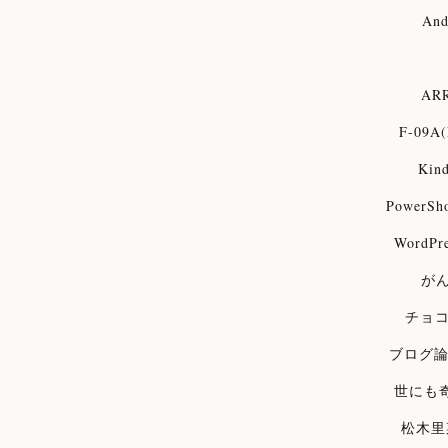
And
ARR
F-09A(
Kind
PowerSh
WordPre
が
チョ
ブログ
世にも
松木里