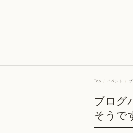
Top
/
イベント
/
ブ
ブログ
そうで