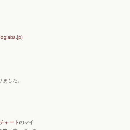
bs.jp)
りました。
チャート
のマイ