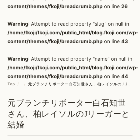
content/themes/fkoji/breadcrumb.php
on line
26
Warning
: Attempt to read property "slug" on null in
/home/fkoji/fkoji.com/public_html/blog.fkoji.com/wp-
content/themes/fkoji/breadcrumb.php
on line
43
Warning
: Attempt to read property "name" on null in
/home/fkoji/fkoji.com/public_html/blog.fkoji.com/wp-
content/themes/fkoji/breadcrumb.php
on line
44
Top
/
/
元ブランチリポーター白石知世さん、柏レイソルのJリーガーと結婚
元ブランチリポーター白石知世
さん、柏レイソルのJリーガーと
結婚