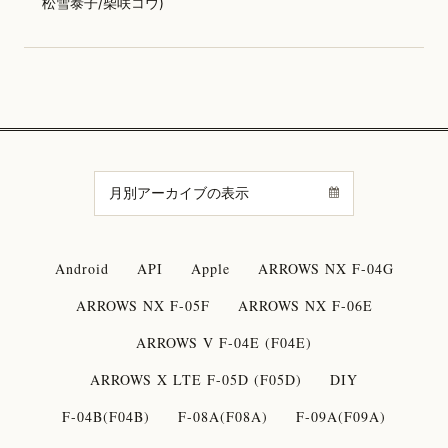
松雪泰子/柴咲コウ)
Android
API
Apple
ARROWS NX F-04G
ARROWS NX F-05F
ARROWS NX F-06E
ARROWS V F-04E (F04E)
ARROWS X LTE F-05D (F05D)
DIY
F-04B(F04B)
F-08A(F08A)
F-09A(F09A)