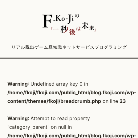
リアル脱出ゲーム
豆知識
ネットサービス
プログラミング
Warning
: Undefined array key 0 in
/home/fkoji/fkoji.com/public_html/blog.fkoji.com/wp-
content/themes/fkoji/breadcrumb.php
on line
23
Warning
: Attempt to read property
"category_parent" on null in
/home/fkoji/fkoji.com/public_html/blog.fkoji.com/wp-