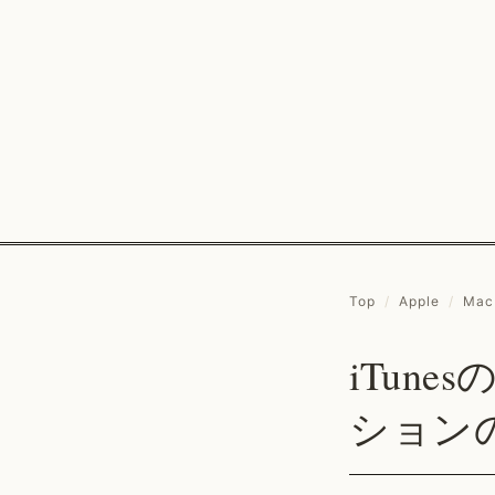
Top
/
Apple
/
Mac
iTun
ション