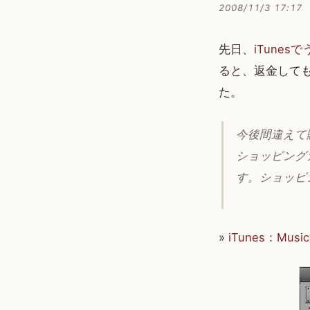
2008/11/3 17:17
先日、
iTune
ると、返金して
た。
今後間違えて
ショッピング
す。ショッピ
»
iTunes：Mu