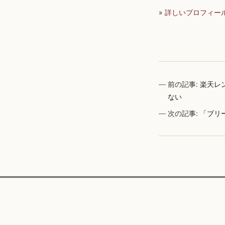
»
詳しいプロフィー
前の記事:
楽天レン
ない
次の記事:
「ブリ