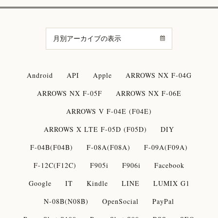
Android
API
Apple
ARROWS NX F-04G
ARROWS NX F-05F
ARROWS NX F-06E
ARROWS V F-04E (F04E)
ARROWS X LTE F-05D (F05D)
DIY
F-04B(F04B)
F-08A(F08A)
F-09A(F09A)
F-12C(F12C)
F905i
F906i
Facebook
Google
IT
Kindle
LINE
LUMIX G1
N-08B(N08B)
OpenSocial
PayPal