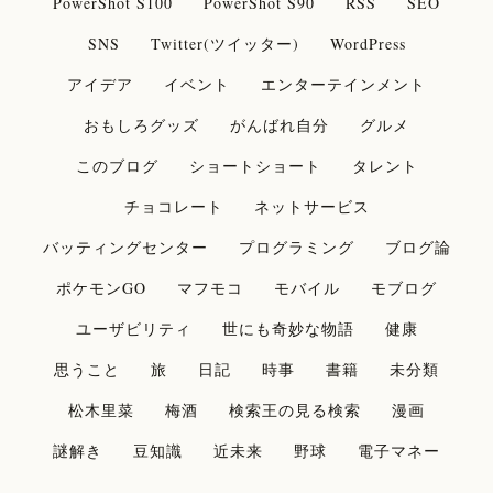
PowerShot S100
PowerShot S90
RSS
SEO
SNS
Twitter(ツイッター)
WordPress
アイデア
イベント
エンターテインメント
おもしろグッズ
がんばれ自分
グルメ
このブログ
ショートショート
タレント
チョコレート
ネットサービス
バッティングセンター
プログラミング
ブログ論
ポケモンGO
マフモコ
モバイル
モブログ
ユーザビリティ
世にも奇妙な物語
健康
思うこと
旅
日記
時事
書籍
未分類
松木里菜
梅酒
検索王の見る検索
漫画
謎解き
豆知識
近未来
野球
電子マネー