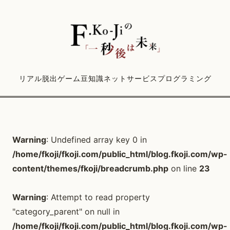
リアル脱出ゲーム
豆知識
ネットサービス
プログラミング
Warning
: Undefined array key 0 in
/home/fkoji/fkoji.com/public_html/blog.fkoji.com/wp-
content/themes/fkoji/breadcrumb.php
on line
23
Warning
: Attempt to read property
"category_parent" on null in
/home/fkoji/fkoji.com/public_html/blog.fkoji.com/wp-