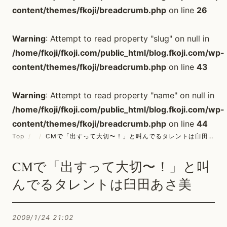
content/themes/fkoji/breadcrumb.php
on line
26
Warning
: Attempt to read property "slug" on null in
/home/fkoji/fkoji.com/public_html/blog.fkoji.com/wp-
content/themes/fkoji/breadcrumb.php
on line
43
Warning
: Attempt to read property "name" on null in
/home/fkoji/fkoji.com/public_html/blog.fkoji.com/wp-
content/themes/fkoji/breadcrumb.php
on line
44
Top
/
/
CMで「出すって大切〜！」と叫んでるタレントは臼田あさ美
CMで「出すって大切〜！」と叫
んでるタレントは臼田あさ美
2009/1/24 21:02