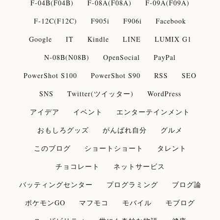
F-04B(F04B)
F-08A(F08A)
F-09A(F09A)
F-12C(F12C)
F905i
F906i
Facebook
Google
IT
Kindle
LINE
LUMIX G1
N-08B(N08B)
OpenSocial
PayPal
PowerShot S100
PowerShot S90
RSS
SEO
SNS
Twitter(ツイッター)
WordPress
アイデア
イベント
エンターテインメント
おもしろグッズ
がんばれ自分
グルメ
このブログ
ショートショート
タレント
チョコレート
ネットサービス
バッティングセンター
プログラミング
ブログ論
ポケモンGO
マフモコ
モバイル
モブログ