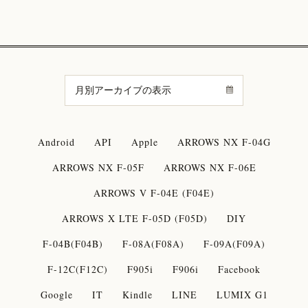
Android
API
Apple
ARROWS NX F-04G
ARROWS NX F-05F
ARROWS NX F-06E
ARROWS V F-04E (F04E)
ARROWS X LTE F-05D (F05D)
DIY
F-04B(F04B)
F-08A(F08A)
F-09A(F09A)
F-12C(F12C)
F905i
F906i
Facebook
Google
IT
Kindle
LINE
LUMIX G1