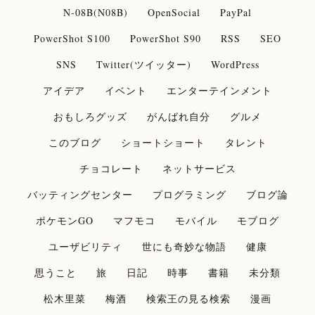
N-08B(N08B)
OpenSocial
PayPal
PowerShot S100
PowerShot S90
RSS
SEO
SNS
Twitter(ツイッター)
WordPress
アイデア
イベント
エンターテインメント
おもしろグッズ
がんばれ自分
グルメ
このブログ
ショートショート
タレント
チョコレート
ネットサービス
バッティングセンター
プログラミング
ブログ論
ポケモンGO
マフモコ
モバイル
モブログ
ユーザビリティ
世にも奇妙な物語
健康
思うこと
旅
日記
時事
書籍
未分類
松木里菜
梅酒
検索王の見る検索
漫画