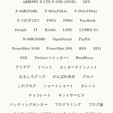
ARROWS X LTE F-05D (F05D)
DIY
F-04B(F04B)
F-08A(F08A)
F-09A(F09A)
F-12C(F12C)
F905i
F906i
Facebook
Google
IT
Kindle
LINE
LUMIX G1
N-08B(N08B)
OpenSocial
PayPal
PowerShot S100
PowerShot S90
RSS
SEO
SNS
Twitter(ツイッター)
WordPress
アイデア
イベント
エンターテインメント
おもしろグッズ
がんばれ自分
グルメ
このブログ
ショートショート
タレント
チョコレート
ネットサービス
バッティングセンター
プログラミング
ブログ論