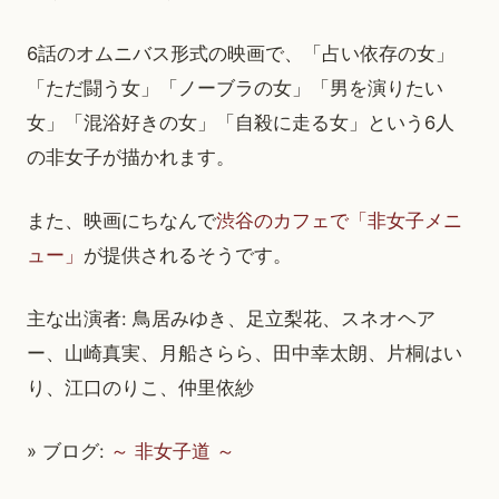
6話のオムニバス形式の映画で、「占い依存の女」
「ただ闘う女」「ノーブラの女」「男を演りたい
女」「混浴好きの女」「自殺に走る女」という6人
の非女子が描かれます。
また、映画にちなんで
渋谷のカフェで「非女子メニ
ュー」
が提供されるそうです。
主な出演者: 鳥居みゆき、足立梨花、スネオヘア
ー、山崎真実、月船さらら、田中幸太朗、片桐はい
り、江口のりこ、仲里依紗
» ブログ:
～ 非女子道 ～