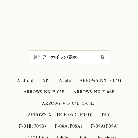
Android
API
Apple
ARROWS NX F-04G
ARROWS NX F-05F
ARROWS NX F-06E
ARROWS V F-04E (F04E)
ARROWS X LTE F-05D (F05D)
DIY
F-04B(F04B)
F-08A(F08A)
F-09A(F09A)
F-12C(F12C)
F905i
F906i
Facebook