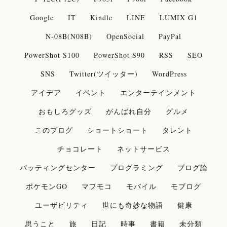
Google
IT
Kindle
LINE
LUMIX G1
N-08B(N08B)
OpenSocial
PayPal
PowerShot S100
PowerShot S90
RSS
SEO
SNS
Twitter(ツイッター)
WordPress
アイデア
イベント
エンターテインメント
おもしろグッズ
がんばれ自分
グルメ
このブログ
ショートショート
タレント
チョコレート
ネットサービス
バッティングセンター
プログラミング
ブログ論
ポケモンGO
マフモコ
モバイル
モブログ
ユーザビリティ
世にも奇妙な物語
健康
思うこと
旅
日記
時事
書籍
未分類