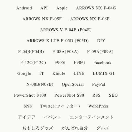
Android
API
Apple
ARROWS NX F-04G
ARROWS NX F-05F
ARROWS NX F-06E
ARROWS V F-04E (F04E)
ARROWS X LTE F-05D (F05D)
DIY
F-04B(F04B)
F-08A(F08A)
F-09A(F09A)
F-12C(F12C)
F905i
F906i
Facebook
Google
IT
Kindle
LINE
LUMIX G1
N-08B(N08B)
OpenSocial
PayPal
PowerShot S100
PowerShot S90
RSS
SEO
SNS
Twitter(ツイッター)
WordPress
アイデア
イベント
エンターテインメント
おもしろグッズ
がんばれ自分
グルメ