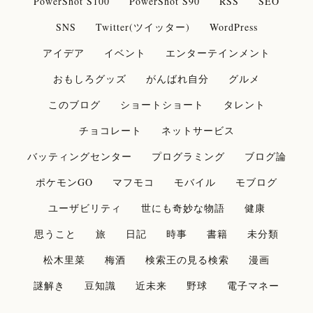
PowerShot S100
PowerShot S90
RSS
SEO
SNS
Twitter(ツイッター)
WordPress
アイデア
イベント
エンターテインメント
おもしろグッズ
がんばれ自分
グルメ
このブログ
ショートショート
タレント
チョコレート
ネットサービス
バッティングセンター
プログラミング
ブログ論
ポケモンGO
マフモコ
モバイル
モブログ
ユーザビリティ
世にも奇妙な物語
健康
思うこと
旅
日記
時事
書籍
未分類
松木里菜
梅酒
検索王の見る検索
漫画
謎解き
豆知識
近未来
野球
電子マネー