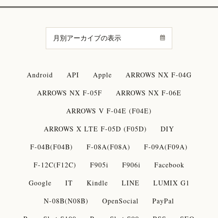
Android
API
Apple
ARROWS NX F-04G
ARROWS NX F-05F
ARROWS NX F-06E
ARROWS V F-04E (F04E)
ARROWS X LTE F-05D (F05D)
DIY
F-04B(F04B)
F-08A(F08A)
F-09A(F09A)
F-12C(F12C)
F905i
F906i
Facebook
Google
IT
Kindle
LINE
LUMIX G1
N-08B(N08B)
OpenSocial
PayPal