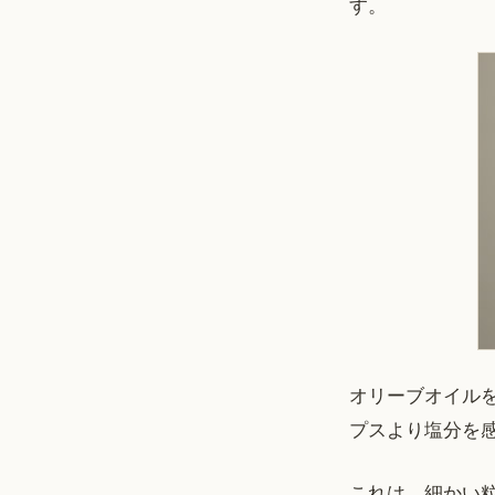
す。
オリーブオイル
プスより塩分を
これは、細かい