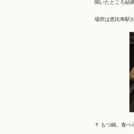
聞いたところ結
場所は恵比寿駅
↑ もつ鍋。食