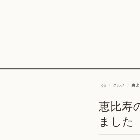
Top
/
グルメ
/
恵比
恵比寿
ました