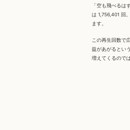
「空も飛べるはず
は 1,756,4
ます。
この再生回数で
益があがるという
増えてくるので