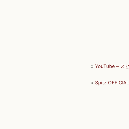
»
YouTube – ス
»
Spitz OFFICI