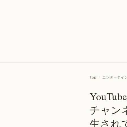
Top
/
エンターテイ
YouT
チャン
生され