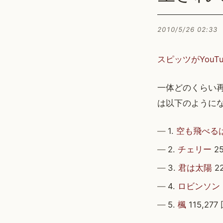
2010/5/26 02:33
スピッツがYou
一体どのくらい再
は以下のように
1.
空も飛べる
2.
チェリー
25
3.
君は太陽
22
4.
ロビンソン
5.
楓
115,277