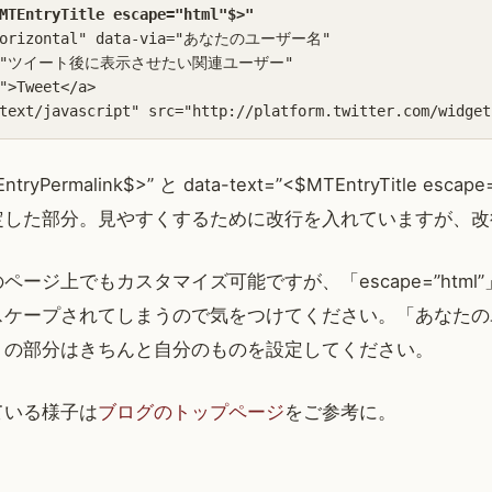
MTEntryTitle escape="html"$>"
"horizontal" data-via="あなたのユーザー名"

ted="ツイート後に表示させたい関連ユーザー"

">Tweet</a>

text/javascript" src="http://platform.twitter.com/widget
EntryPermalink$>” と data-text=”<$MTEntryTitle escap
定した部分。見やすくするために改行を入れていますが、改
ページ上でもカスタマイズ可能ですが、「escape=”html
スケープされてしまうので気をつけてください。「あなたの
」の部分はきちんと自分のものを設定してください。
ている様子は
ブログのトップページ
をご参考に。