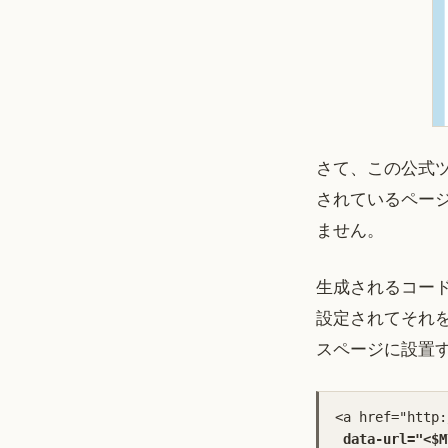
さて、この公式
されているペー
ません。
生成されるコードを
設定されてそれ
スページに設置
<a href="http:
data-url="<$M