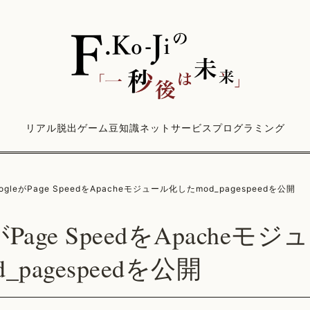
リアル脱出ゲーム
豆知識
ネットサービス
プログラミング
ogleがPage SpeedをApacheモジュール化したmod_pagespeedを公開
eがPage SpeedをApacheモ
_pagespeedを公開