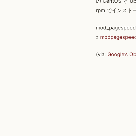
の CentOS 
rpm でインス
mod_pages
»
modpagespeed 
(via:
Google’s O