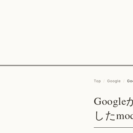
Top
/
Google
/
Go
Googl
したmod