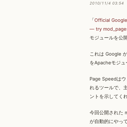
2010/11/4 03:54
「
Official Googl
— try mod_page
モジュールを公
これは Google
をApacheモ
Page Spe
れるツールで、主
ントを示してく
今回公開された mo
が自動的にやっ