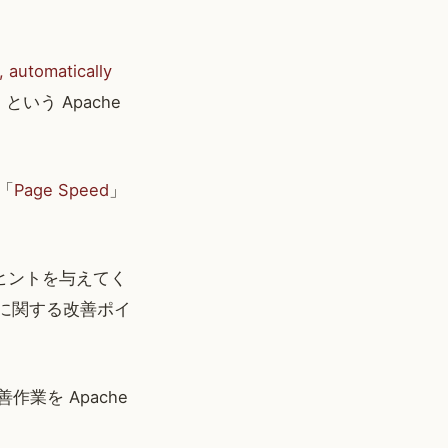
 automatically
d
という Apache
た「
Page Speed
」
のヒントを与えてく
どに関する改善ポイ
善作業を Apache