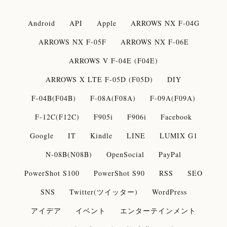
Android
API
Apple
ARROWS NX F-04G
ARROWS NX F-05F
ARROWS NX F-06E
ARROWS V F-04E (F04E)
ARROWS X LTE F-05D (F05D)
DIY
F-04B(F04B)
F-08A(F08A)
F-09A(F09A)
F-12C(F12C)
F905i
F906i
Facebook
Google
IT
Kindle
LINE
LUMIX G1
N-08B(N08B)
OpenSocial
PayPal
PowerShot S100
PowerShot S90
RSS
SEO
SNS
Twitter(ツイッター)
WordPress
アイデア
イベント
エンターテインメント