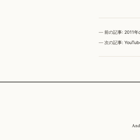
前の記事:
2011
次の記事:
YouT
And