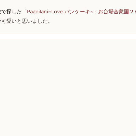
法で探した「
Paanilani~Love パンケーキ~ : お台場合衆国
か可愛いと思いました。