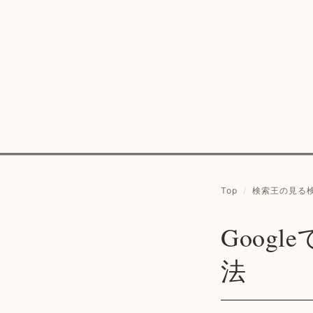
Top
/
検索王の見る
Goog
法