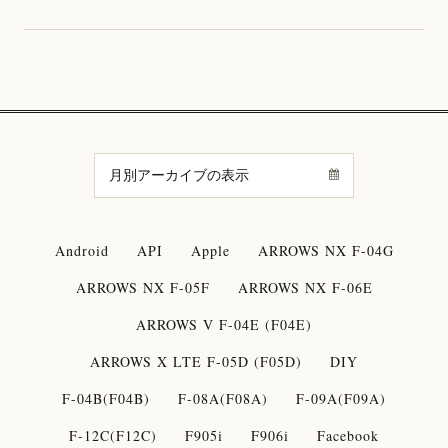
Android
API
Apple
ARROWS NX F-04G
ARROWS NX F-05F
ARROWS NX F-06E
ARROWS V F-04E (F04E)
ARROWS X LTE F-05D (F05D)
DIY
F-04B(F04B)
F-08A(F08A)
F-09A(F09A)
F-12C(F12C)
F905i
F906i
Facebook