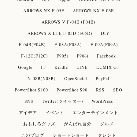
ARROWS NX F-05F
ARROWS NX F-06E
ARROWS V F-04E (F04E)
ARROWS X LTE F-05D (F05D)
DIY
F-04B(F04B)
F-08A(F08A)
F-09A(F09A)
F-12C(F12C)
F905i
F906i
Facebook
Google
IT
Kindle
LINE
LUMIX G1
N-08B(N08B)
OpenSocial
PayPal
PowerShot S100
PowerShot S90
RSS
SEO
SNS
Twitter(ツイッター)
WordPress
アイデア
イベント
エンターテインメント
おもしろグッズ
がんばれ自分
グルメ
このブログ
ショートショート
タレント