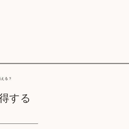
が消える？
で取得する