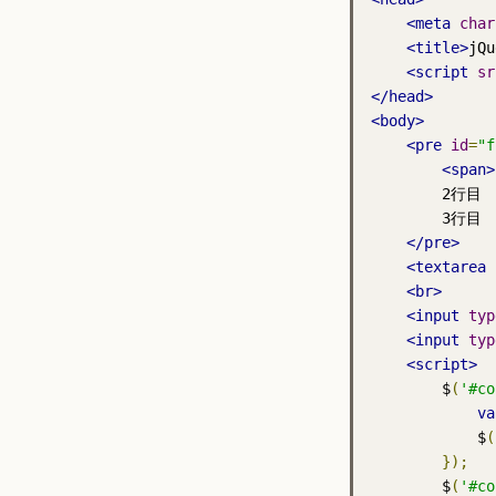
<meta
char
<title>
jQu
<script
sr
</head>
<body>
<pre
id
=
"f
<span>
        2行目

        3行目

</pre>
<textarea
<br>
<input
typ
<input
typ
<script>
        $
(
'#co
va
            $
(
});
        $
(
'#co