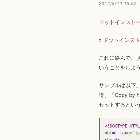
2012/5/10 15:07
ドットインスト
»
ドットインストール
これに絡んで、 jQ
いうことをしよう
サンプルは以下。「Co
得、「Copy by 
セットするとい
<!DOCTYPE HTML
<html
lang
=
"ja
<head>