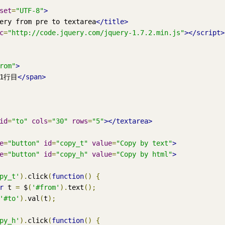
set
=
"UTF-8"
>
ery from pre to textarea
</title>
c
=
"http://code.jquery.com/jquery-1.7.2.min.js"
></script>
rom"
>
1行目
</span>
id
=
"to"
cols
=
"30"
rows
=
"5"
></textarea>
e
=
"button"
id
=
"copy_t"
value
=
"Copy by text"
>
e
=
"button"
id
=
"copy_h"
value
=
"Copy by html"
>
py_t'
).
click
(
function
()
{
r
 t 
=
 $
(
'#from'
).
text
();
'#to'
).
val
(
t
);
py_h'
).
click
(
function
()
{