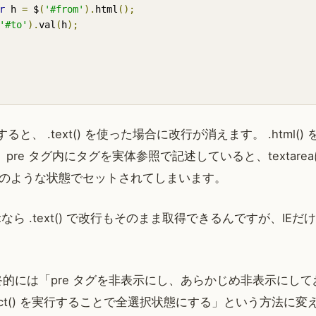
r
 h 
=
 $
(
'#from'
).
html
();
'#to'
).
val
(
h
);
すると、 .text() を使った場合に改行が消えます。 .html(
pre タグ内にタグを実体参照で記述していると、textare
&gt;」のような状態でセットされてしまいます。
efoxなら .text() で改行もそのまま取得できるんですが、I
には「pre タグを非表示にし、あらかじめ非表示にしておいた 
lect() を実行することで全選択状態にする」という方法に