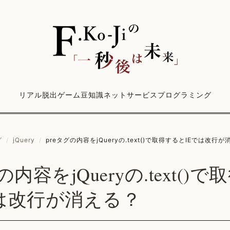
リアル脱出ゲーム
豆知識
ネットサービス
プログラミング
グ
/
jQuery
/
preタグの内容をjQueryの.text()で取得するとIEでは改行
の内容をjQueryの.text()
では改行が消える？