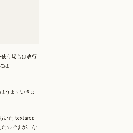
) を使う場合は改行
aには
Eだけはうまくいきま
textarea
変えたのですが、な