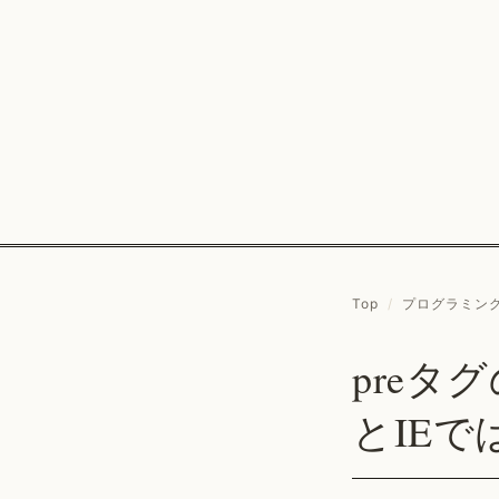
Top
/
プログラミン
preタグ
とIE