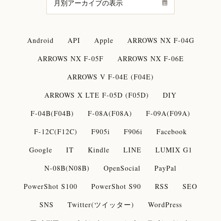
Android
API
Apple
ARROWS NX F-04G
ARROWS NX F-05F
ARROWS NX F-06E
ARROWS V F-04E (F04E)
ARROWS X LTE F-05D (F05D)
DIY
F-04B(F04B)
F-08A(F08A)
F-09A(F09A)
F-12C(F12C)
F905i
F906i
Facebook
Google
IT
Kindle
LINE
LUMIX G1
N-08B(N08B)
OpenSocial
PayPal
PowerShot S100
PowerShot S90
RSS
SEO
SNS
Twitter(ツイッター)
WordPress