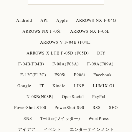
Android
API
Apple
ARROWS NX F-04G
ARROWS NX F-05F
ARROWS NX F-06E
ARROWS V F-04E (F04E)
ARROWS X LTE F-05D (F05D)
DIY
F-04B(F04B)
F-08A(F08A)
F-09A(F09A)
F-12C(F12C)
F905i
F906i
Facebook
Google
IT
Kindle
LINE
LUMIX G1
N-08B(N08B)
OpenSocial
PayPal
PowerShot S100
PowerShot S90
RSS
SEO
SNS
Twitter(ツイッター)
WordPress
アイデア
イベント
エンターテインメント