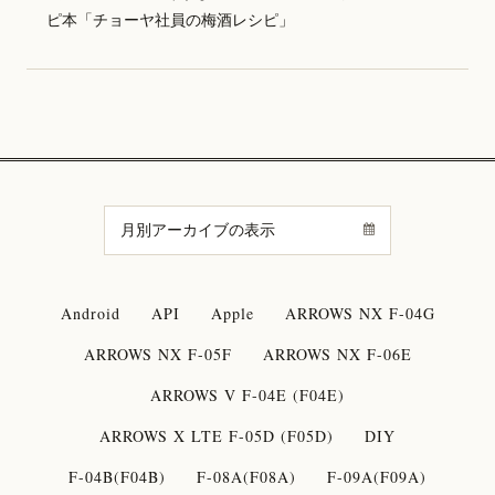
ピ本「チョーヤ社員の梅酒レシピ」
Android
API
Apple
ARROWS NX F-04G
ARROWS NX F-05F
ARROWS NX F-06E
ARROWS V F-04E (F04E)
ARROWS X LTE F-05D (F05D)
DIY
F-04B(F04B)
F-08A(F08A)
F-09A(F09A)