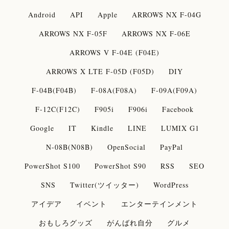
Android
API
Apple
ARROWS NX F-04G
ARROWS NX F-05F
ARROWS NX F-06E
ARROWS V F-04E (F04E)
ARROWS X LTE F-05D (F05D)
DIY
F-04B(F04B)
F-08A(F08A)
F-09A(F09A)
F-12C(F12C)
F905i
F906i
Facebook
Google
IT
Kindle
LINE
LUMIX G1
N-08B(N08B)
OpenSocial
PayPal
PowerShot S100
PowerShot S90
RSS
SEO
SNS
Twitter(ツイッター)
WordPress
アイデア
イベント
エンターテインメント
おもしろグッズ
がんばれ自分
グルメ