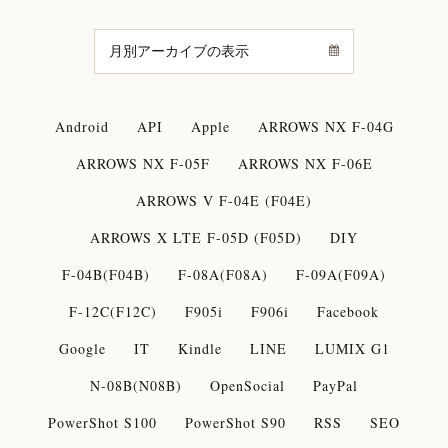
Android
API
Apple
ARROWS NX F-04G
ARROWS NX F-05F
ARROWS NX F-06E
ARROWS V F-04E (F04E)
ARROWS X LTE F-05D (F05D)
DIY
F-04B(F04B)
F-08A(F08A)
F-09A(F09A)
F-12C(F12C)
F905i
F906i
Facebook
Google
IT
Kindle
LINE
LUMIX G1
N-08B(N08B)
OpenSocial
PayPal
PowerShot S100
PowerShot S90
RSS
SEO