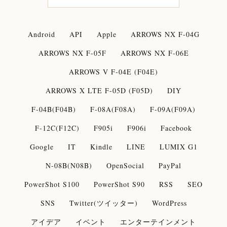
Android
API
Apple
ARROWS NX F-04G
ARROWS NX F-05F
ARROWS NX F-06E
ARROWS V F-04E (F04E)
ARROWS X LTE F-05D (F05D)
DIY
F-04B(F04B)
F-08A(F08A)
F-09A(F09A)
F-12C(F12C)
F905i
F906i
Facebook
Google
IT
Kindle
LINE
LUMIX G1
N-08B(N08B)
OpenSocial
PayPal
PowerShot S100
PowerShot S90
RSS
SEO
SNS
Twitter(ツイッター)
WordPress
アイデア
イベント
エンターテインメント