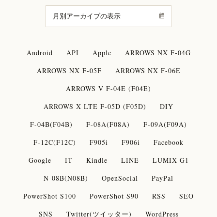
Android
API
Apple
ARROWS NX F-04G
ARROWS NX F-05F
ARROWS NX F-06E
ARROWS V F-04E (F04E)
ARROWS X LTE F-05D (F05D)
DIY
F-04B(F04B)
F-08A(F08A)
F-09A(F09A)
F-12C(F12C)
F905i
F906i
Facebook
Google
IT
Kindle
LINE
LUMIX G1
N-08B(N08B)
OpenSocial
PayPal
PowerShot S100
PowerShot S90
RSS
SEO
SNS
Twitter(ツイッター)
WordPress